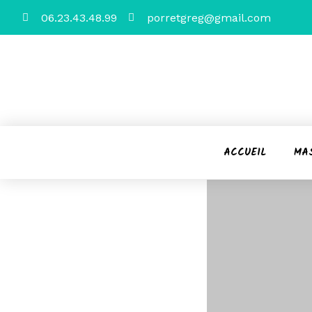
06.23.43.48.99
porretgreg@gmail.com
ACCUEIL
MA