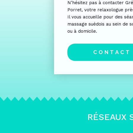
N’hésitez pas à contacter Gr
Porret, votre relaxologue prè
Il vous accueille pour
des séa
massage suédois
au sein de
so
ou à domicile.
CONTACT
RÉSEAUX 